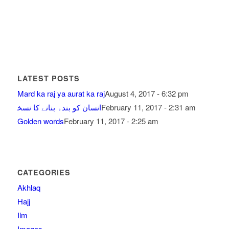
LATEST POSTS
Mard ka raj ya aurat ka raj
August 4, 2017 - 6:32 pm
February 11, 2017 - 2:31 am
ﺍﻧﺴﺎﻥ ﮐﻮ ﺑﻨﺪﮦ ﺑﻨﺎﻧﮯ ﮐﺎ ﻧﺴﺨ
Golden words
February 11, 2017 - 2:25 am
CATEGORIES
Akhlaq
Hajj
Ilm
Images