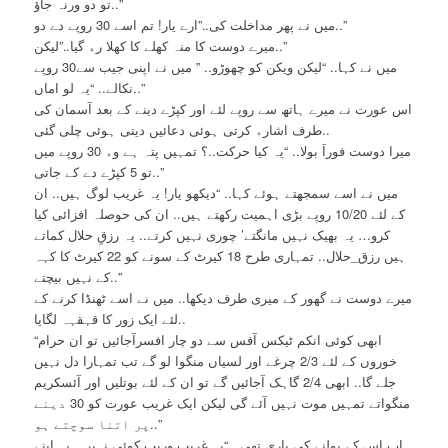
ﺗﻮ ﺩﻭ ﻭﺭﻧﮧ ﺟﺎﺅ..”
ﻣﯿﮟ ﻧﮯ ﭘﮭﺮ ﻣﺪﺍﺧﻠﺖ ﮐﯽ..”ﺍﺭﮮ ﯾﺎﺭ! ﺗﻢ ﺍﺳﮯ 30 ﺭﻭﭘﮯ ﺩﮮ ﺩﻭ..”
ﻣﯿﺮﮮ ﺩﻭﺳﺖ ﮐﺎ ﻣﻨﮧ ﮐﮭﻠﮯ ﮐﺎ ﮐﮭﻼ ﺭﮦ ﮔﯿﺎ..”ﻟﯿﮑﻦ..”
ﻣﯿﮟ ﻧﮯ ﮐﮩﺎ.. “ﻟﯿﮑﻦ ﻭﯾﮑﻦ ﮐﻮ ﭼﮭﻮﮌﻭ.. ” ﻣﯿﮟ ﻧﮯ ﺍﭘﻨﯽ ﺟﯿﺐ ﺳﮯ30 ﺭﻭﭘﮯ
ﻧﮑﺎﻟﮯ.. “ﯾﮧ ﻟﻮ ﺍﻣﺎﮞ..”
ﺍﺱ ﻋﻮﺭﺕ ﻧﮯ ﻣﯿﺮﮮ ہاتھ ﺳﮯ ﺭﻭﭘﮯ ﻟﺌﮯ ﺍﻭﺭ ﮐﭙﮍﮮ ﺩﯾﻨﮯ ﮐﮯ ﺑﻌﺪ ﺁﺳﻤﺎﻥ ﮐﯽ
ﻃﺮﻑ ﺍﺷﺎﺭﮦ ﮐﺮﺗﯽ ﮨﻮﺋﯽ ﺩﻋﺎﺋﯿﮟ ﺩﯾﺘﯽ ﮨﻮﺋﯽ ﭼﻠﯽ ﮔﺌﯽ..
ﻣﯿﺮﺍ ﺩﻭﺳﺖ ﻓﻮﺭﺍَ ﺑﻮﻻ.. “ﯾﮧ ﮐﯿﺎ ﺣﺮﮐﺖ..؟ ﺗﻤﮩﯿﮟ ﭘﺘﮧ ﮨﮯ ﻭﮦ 30 ﺭﻭﭘﮯ ﻣﯿﮟ
ﺗﻮ 5 ﮐﭙﮍﮮ ﺩﮮ ﮐﮯ ﺟﺎﺗﯽ..”
ﻣﯿﮟ ﻧﮯ ﺍﺳﮯ ﺳﻤﺠﮭﺘﮯ ﮨﻮﺋﮯ ﮐﮩﺎ.. “ﺩﯾﮑﮭﻮ ﯾﺎﺭ! ﯾﮧ غریب ﻟﻮﮒ ﮨﯿﮟ.. ﺍﻥ
ﮐﮯ ﻟﺌﮯ 10/20 ﺭﻭﭘﮯ ﺑﮍﯼ ﺍﮨﻤﯿﺖ ﺭﮐﮭﺘﮯ ﮨﯿﮟ.. ﺍﻥ ﮐﯽ ﺣﻮﺻﻠﮧ ﺍﻓﺰﺍﺋﯽ ﮐﯿﺎ
ﮐﺮﻭ… ﯾﮧ ﺑﮭﯿﮏ ﻧﮩﯿﮟ ﻣﺎﻧﮕﺘﮯ’ ﭼﻮﺭﯼ ﻧﮩﯿﮟ ﮐﺮﺗﮯ.. ﯾﮧ ﺭﺯﻕِ ﺣﻼﻝ ﮐﻤﺎﺗﮯ
ﮨﯿﮟ ﺭﺯﻕ_ﺣﻼﻝ.. ﺗﻤﮩﺎﺭﯼ ﻃﺮﺡ 18 ﮐﯿﺮﭦ ﮐﮯ ﺳﻮﻧﮯ ﮐﻮ 22 ﮐﯿﺮﭦ ﮐﺎ ﮐﮩﮧ
ﮐﮯ ﻧﮩﯿﮟ ﺑﯿﭽﺘﮯ..”
ﻣﯿﺮﮮ ﺩﻭﺳﺖ ﻧﮯ ﮔﮭﻮﺭ ﮐﮯ ﻣﯿﺮﯼ ﻃﺮﻑ ﺩﯾﮑﮭﺎ.. ﻣﯿﮟ ﻧﮯ ﺍﺳﮯ ﭨﮭﻨﮉﺍ ﮐﺮﻧﮯ ﮐﮯ
ﻟﺌﮯ ﺍﯾﮏ ﺯﻭﺭ ﮐﺎ ﻗﮩﻘﮩﮧ ﻟﮕﺎﯾﺎ..
“ﺍﺑﮭﯽ ﮐﻮﺋﯽ ﺍﻧﮑﻢ ﭨﯿﮑﺲ ﺁﻓﺲ ﺳﮯ ﺩﻭ ﭼﺎﺭ ﺍﻓﺴﺮﺁﺟﺎﺋﯿﮟ ﺗﻮ ﺍﻥ ﺣﺮﺍﻡ
ﺧﻮﺭﻭﮞ ﮐﮯ ﻟﺌﮯ 2/3 ﭼﺮﻏﮯ ﺍﻭﺭ ﻟﺴﯿﺎﮞ ﻣﻨﮕﻮﺍ ﻟﻮ ﮔﮯ ﺗﺐ ﺗﻤﮩﺎﺭﺍ ﺩﻝ ﻧﮩﯿﮟ
ﺟﻠﮯ ﮔﺎ.. ﺍﺑﮭﯽ 2/4 ﮔﺎﮨﮏ ﺁﺟﺎﺋﯿﮟ ﮔﮯ ﺗﻮ ﺍﻥ ﮐﮯ ﻟﺌﮯ ﺑﻮﺗﻠﯿﮟ ﺍﻭﺭ ﺁﺋﺴﮑﺮﯾﻢ
ﻣﻨﮕﻮﺍﺗﮯ ﺗﻤﮩﯿﮟ ﻣﻮﺕ ﻧﮩﯿﮟ ﺁﺋﮯ ﮔﯽ ﻟﯿﮑﻦ ﺍﯾﮏ ﻏﺮﯾﺐ ﻋﻮﺭﺕ ﮐﻮ 30 ﺩﯾﻨﮯ
ﭘﺮ ﺍﺗﻨﺎ ﺳﻮﭼﺘﮯ ﮨﻮ..”
ﺍﺏ ﺍﺱ ﮐﮯ ﺑﻮﻟﻨﮯ ﮐﯽ ﺑﺎﺭﯼ ﺗﮭﯽ.. “ﯾﮧ ﻏﺮﯾﺐ ﻭﺭﯾﺐ ﮐﻮﺋﯽ ﻧﮩﯿﮟ.. ﯾﮧ ﺍﭘﻨﮯ