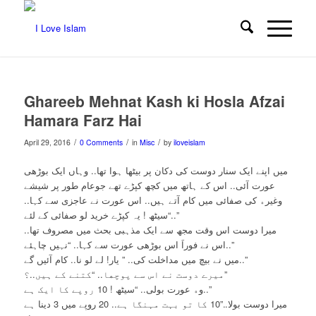
Ghareeb Mehnat Kash ki Hosla Afzai
Hamara Farz Hai
/
/
/
April 29, 2016
0 Comments
in
Misc
by
iloveislam
ﻣﯿﮟ ﺍﭘﻨﮯ ﺍﯾﮏ ﺳﻨﺎﺭ ﺩﻭﺳﺖ ﮐﯽ ﺩﮐﺎﻥ ﭘﺮ ﺑﯿﭩﮭﺎ ﮨﻮﺍ ﺗﮭﺎ.. ﻭﮨﺎﮞ ﺍﯾﮏ ﺑﻮﮌﮬﯽ
ﻋﻮﺭﺕ آئی.. ﺍﺱ ﮐﮯ ﮨﺎﺗﮫ ﻣﯿﮟ کچھ ﮐﭙﮍﮮ ﺗﮭﮯ ﺟﻮﻋﺎﻡ ﻃﻮﺭ ﭘﺮ ﺷﯿﺸﮯ
ﻭﻏﯿﺮﮦ ﮐﯽ ﺻﻔﺎﺋﯽ ﻣﯿﮟ ﮐﺎﻡ ﺁﺗﮯ ﮨﯿﮟ.. ﺍﺱ ﻋﻮﺭﺕ ﻧﮯ ﻋﺎﺟﺰﯼ ﺳﮯ ﮐﮩﺎ..
“سیٹھ ! ﯾﮧ ﮐﭙﮍﮮ ﺧﺮﯾﺪ ﻟﻮ ﺻﻔﺎﺋﯽ ﮐﮯ ﻟﺌﮯ..”
ﻣﯿﺮﺍ ﺩﻭﺳﺖ ﺍﺱ ﻭﻗﺖ مجھ ﺳﮯ ﺍﯾﮏ ﻣﺬﮨﺒﯽ ﺑﺤﺚ ﻣﯿﮟ ﻣﺼﺮﻭﻑ ﺗﮭﺎ..
ﺍﺱ ﻧﮯ فوراَ ﺍﺱ ﺑﻮﮌﮬﯽ ﻋﻮﺭﺕ ﺳﮯ ﮐﮩﺎ.. “ﻧﮩﯿﮟ ﭼﺎﮨﺌﮯ..”
ﻣﯿﮟ ﻧﮯ ﺑﯿﭻ ﻣﯿﮟ ﻣﺪﺍﺧﻠﺖ ﮐﯽ.. ” ﯾﺎﺭ! ﻟﮯ ﻟﻮ ﻧﺎ.. ﮐﺎﻡ ﺁﺋﯿﮟ ﮔﮯ..”
ﻣﯿﺮﮮ ﺩﻭﺳﺖ ﻧﮯ ﺍﺱ ﺳﮯ ﭘﻮﭼﮭﺎ.. “ﮐﺘﻨﮯ ﮐﮯ ﮨﯿﮟ..؟”
ﻭﮦ ﻋﻮﺭﺕ ﺑﻮﻟﯽ.. “ﺳﯿﭩﮫ ! 10 ﺭﻭﭘﮯ ﮐﺎ ﺍﯾﮏ ﮨﮯ..”
ﻣﯿﺮﺍ ﺩﻭﺳﺖ ﺑﻮﻻ..”10 ﮐﺎ ﺗﻮ ﺑﮩﺖ ﻣﮩﻨﮕﺎ ﮨﮯ.. 20 ﺭﻭﭘﮯ ﻣﯿﮟ 3 ﺩﯾﻨﺎ ﮨﮯ