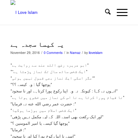
یہ کیسا سجدہ ہے
/
/
/
November 29, 2016
0 Comments
in
Namaz
by
iloveislam
*ابو ھریرۃ رضي الله عنه سے روایت ہے*
*”ایک شخص ساٹھ سال تک نماز پڑھتا ہے*
*مگر اسکی ایک نماز بھی قبول نہیں ہوتی”*
*پوچھا گیا : وہ کیسے ؟؟*
*انہوں نے کہا : کیونکہ نہ وہ اپنا رکوع پورا کرتاہے اور نا سجود*
*نا قیام پورا کرتا ہے نا اس کی نماز میں خشوع ہوتا ہے*
*حضرت عمر رضي الله عنه نے فرمایا :*
*ایک شخص اسلام میں بوڑھا ہوگیا*
*اور ایک رکعت بھی اسنے اللہ کے لیے مکمل نہیں پڑھی*
*پوچھا گیا کیسے یا امیر المومنین ؟*
*فرمایا :*
*اسنے نا اپنا رکوع پورا کیا اور نا سجود*