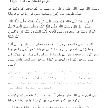
۱) نماز کو اطمنان سے ادا نہ کرنا:
رسول اللہ صلی اللہ علیہ و علی آلہ وسلم نے ایک شخص کو دیکھا جو
ٹھیک طریقے سے رکوع و سجود نہیں کر رہا تھا تو فرمایا:
لَوْ مَاتَ هَذَا عَلَى حَالِهِ هَذِهِ مَاتَ عَلَى غَيْرِ مِلَّةِ مُحَمَّدٍ صَلَّى اللَّهُ عَلَيْهِ
وَسَلَّمَ ، ثُمَّ قَالَ رَسُولُ اللَّهِ صَلَّى اللَّهُ عَلَيْه وَسَلَّمَ : مَثَلُ الَّذِي لا يُتِمُّ
رُكُوعَهُ ويَنْقُرُ فِي سُجُودِهِ ، مَثَلُ الْجَائِعِ يَأْكُلُ التَّمْرَةَ وَالتَّمْرَتَانِ لا يُغْنِيَانِ
عَنْه شَيْئًا
“اگر یہ اسی حالت میں مر گیا تو محمد (صلی اللہ علیہ و علی آلہ
وسلم) کی ملت پر نہیں مرے گا ” پھر فرمایا: ” جو آدمی رکوع پورا
نہیں کرتا اور سجدے میں ٹھونگے مارتا ہے اس کی مثال اس بھوکے کی
سی ہے جو ایک یا دو کھجوریں کھاتا ہے جو اسے کوئی فائدہ نہیں
دیتیں”
یہ بھی عمومًا دیکھنے میں آیا ہے کہ کچھ نمازی محض
گھٹنوں کو ہاتھ لگا لینے کو کافی خیال کرتے ہوئے کمر کو
گولائی دیتے ہوئے رکوع کرتے ہیں اور کمر سیدھی نہیں
رکھتے۔ یہ ایک بڑی غلطی ہے۔
نبی اکرم صلی اللہ علیہ و علی آلہ وسلم نے ایک شخص کو دیکھا جو
رکوع میں کمر سیدھی نہیں کر رہا تھا تو ارشاد فرمایا:
يَا مَعْشَرَ الْمُسْلِمِينَ لَا صَلَاةَ لِمَنْ لَا يُقِيمُ صُلْبَهُ فِي الرُّكُوعِ وَالسُّجُودِ