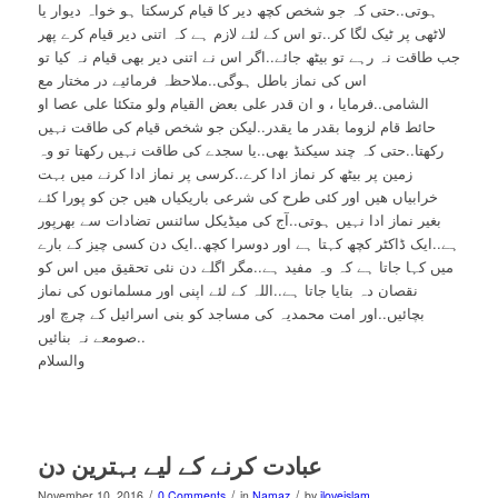
ہوتی..حتی کہ جو شخص کچھ دیر کا قیام کرسکتا ہو خواہ دیوار یا
لاٹھی پر ٹیک لگا کر..تو اس کے لئے لازم ہے کہ اتنی دیر قیام کرے پھر
جب طاقت نہ رہے تو بیٹھ جائے..اگر اس نے اتنی دیر بھی قیام نہ کیا تو
اس کی نماز باطل ہوگی..ملاحظہ فرمائیے در مختار مع
الشامی..فرمایا ، و ان قدر علی بعض القيام ولو متكئا علی عصا او
حائط قام لزوما بقدر ما يقدر..لیکن جو شخص قیام کی طاقت نہیں
رکھتا..حتی کہ چند سیکنڈ بھی..یا سجدے کی طاقت نہیں رکھتا تو وہ
زمین پر بیٹھ کر نماز ادا کرے..کرسی پر نماز ادا کرنے میں بہت
خرابیاں ھیں اور کئی طرح کی شرعی باریکیاں ھیں جن کو پورا کئے
بغیر نماز ادا نہیں ہوتی..آج کی میڈیکل سائنس تضادات سے بھرپور
ہے..ایک ڈاکٹر کچھ کہتا ہے اور دوسرا کچھ..ایک دن کسی چیز کے بارے
میں کہا جاتا ہے کہ وہ مفید ہے..مگر اگلے دن نئی تحقیق میں اس کو
نقصان دہ بتایا جاتا ہے..اللہ کے لئے اپنی اور مسلمانوں کی نماز
بچائیں..اور امت محمدیہ کی مساجد کو بنی اسرائیل کے چرچ اور
صومعے نہ بنائیں..
والسلام
عبادت کرنے کے لیے بہترین دن
/
/
/
November 10, 2016
0 Comments
in
Namaz
by
iloveislam