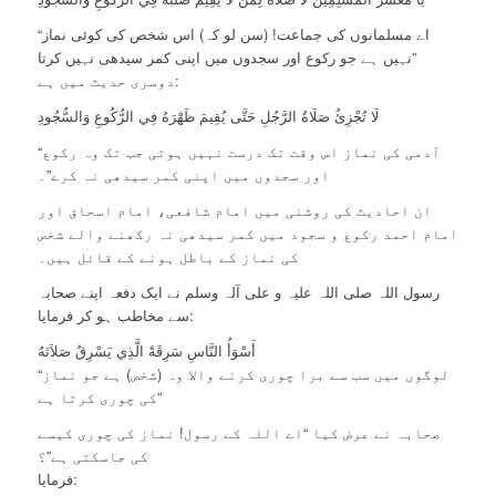
“اے مسلمانوں کی جماعت! (سن لو کہ) اس شخص کی کوئی نماز
نہیں ہے جو رکوع اور سجدوں میں اپنی کمر سیدھی نہیں کرتا”
دوسری حدیث میں ہے:
لَا تُجْزِئُ صَلَاةُ الرَّجُلِ حَتَّى يُقِيمَ ظَهْرَهُ فِي الرُّكُوعِ وَالسُّجُودِ
“آدمی کی نماز اس وقت تک درست نہیں ہوتی جب تک وہ رکوع
اور سجدوں میں اپنی کمر سیدھی نہ کرے”۔
ان احادیث کی روشنی میں امام شافعی، امام اسحاق اور
امام احمد رکوع و سجود میں کمر سیدھی نہ رکھنے والے شخص
کی نماز کے باطل ہونے کے قائل ہیں۔
رسول اللہ صلی اللہ علیہ و علی آلہ وسلم نے ایک دفعہ اپنے صحابہ
سے مخاطب ہو کر فرمایا:
أَسْوَأُ النَّاسِ سَرِقَةً الَّذِي يَسْرِقُ صَلاَتَهُ
“لوگوں میں سب سے برا چوری کرنے والا وہ (شخص) ہے جو نماز
کی چوری کرتا ہے”
صحابہ نے عرض کیا “اے اللہ کے رسول! نماز کی چوری کیسے
کی جاسکتی ہے”؟
فرمایا: