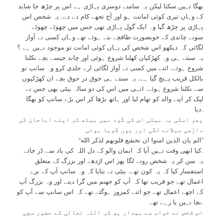
بھگا نہیں سکتا لیکن یہ سامنے دوسری پہاڑی ہے اس پر چڑھ جا شاید
کے وہاں تیری کوئی امانت ہو اور آج تجھے کام دے دے. یہ شخص اس
پہاڑی پر چڑھ گیا وہ ایک گول پہاڑی تھی جس میں چھوٹے چھوٹے
سونے چاندی کے خوبصورت طاقچے بنے ہوئے تھے وہاں کسی نے آواز
لگائی کہ دیکھو اس شخص کی یہاں کوئی امانت تو موجود نہیں ہے ؟
یہ سنتے ہی وہ کھڑکیاں کھلنا شروع ہوئی اور چاند جیسے بچے نکلنا
شروع ہوئے. اتنے میں کسی نے آواز لگائی ارے جلدی کرو وہ سانپ تو
بالکل قریب پہنچ گیا ہے. یہ سنتے ہی جوق در جوق بچے ان کھڑکیوں
سے نکلنا شروع ہوئے. انہی میں اس کی دو سالہ بیٹی بھی جس نے
لپک کر اپنے والد کو تھام لیا اور ہاتھ بڑھا کر اس بڑے سانپ کو بھگا
دیا.
پھر اسکی یہ بیٹی اس کی گود میں بیٹھ کر اپنے اباجان کی
داڑھی سہلانے لگی اور یوں گویا ہوئی
“الم يان الذين امنوا ان تخشع قلوبهم لذكر الله”
کیا ابھی وقت نہیں آیا کہ ایمان والو کے دل اللہ کی یاد سے ڈر جائے.
یہ سن کر یہ شخص رونے لگا پھر اس اژدھے اور بزرگ کے متعلق
استفسار کیا کہ یہ کون تھے. بیٹی نے بتایا کہ وہ سانپ آپ کے برے
اعمال تھے جو قریب تھا کہ آپ کو جھنم میں گرا دیتے اور وہ بزرگ آپ
کے اچھے اعمال تھے جو اتنے کمزور ہوگئے تھے کہ اس سانپ سے آپ کو
بچا نہیں پا رہے تھے.
اس شخص نے خواب سے بیدار ہو کر اللہ تعالیٰ کے حضور سچی