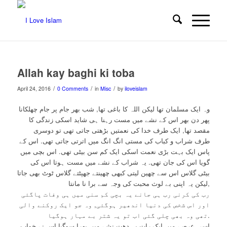
Allah kay baghi ki toba
/
/
/
April 24, 2016
0 Comments
in
Misc
by
iloveislam
وہ ایک مسلمان تھا لیکن اللہ کا باغی تھا, شب بھر جام پر جام چھلکانا
پھر دن بھر اس کے نشے میں مست رہنا ہی شاید اسکی زندگی کا
مقصد تھا, ایک طرف خدا کی نعمتیں بڑھتی جاتی تھی تو دوسری
طرف شراب و کباب کی مستی انگ انگ میں اترتی جاتی تھی. اس کے
پاس ایک بہت بڑی نعمت اسکی ایک کم سن بیٹی تھی. اس بچی میں
گویا اس کی جان تھی. یہ شراب کے نشے میں مست ہوتا اس کی
بیٹی گلاس اس سے چھین لیتی کبھی چھینتے جھپٹتے گلاس ٹوٹ بھی جاتا
لیکن یہ اپنی بے لوث محبت کی وجہ سے برا نا مانتا,
رب کی کرنی رب ہی جانے یہ بچی کم سنی میں ہی وفات پاگئی
اور اس شخص کی دنیا اندھیر ہوگئی, وہ جو ایک روکنے والی
تھی وہ بھی چلی گئی اب تو یہ شتر بے مہار ہوگیا.
اسی عرصے میں ایک رات یہ دھت نشے میں بھرا سوگیا اس نے خواب