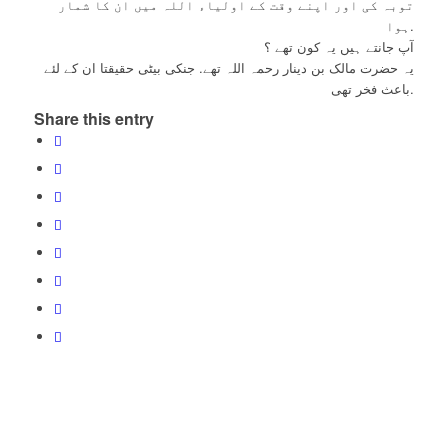
توبہ کی اور اپنے وقت کے اولیاء اللہ میں ان کا شمار
ہوا.
آپ جانتے ہیں یہ کون تھے ؟
یہ حضرت مالک بن دینار رحمہ اللہ تھے. جنکی بیٹی حقیقتا ان کے لئے
باعث فخر تھی.
Share this entry