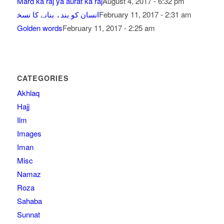
Mard ka raj ya aurat ka raj
August 4, 2017 - 6:32 pm
February 11, 2017 - 2:31 am
ﺍﻧﺴﺎﻥ ﮐﻮ ﺑﻨﺪﮦ ﺑﻨﺎﻧﮯ ﮐﺎ ﻧﺴﺨ
Golden words
February 11, 2017 - 2:25 am
CATEGORIES
Akhlaq
Hajj
Ilm
Images
Iman
Misc
Namaz
Roza
Sahaba
Sunnat