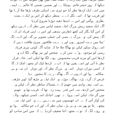
دیکھا کہ روز حشر قائم ہوچکا ہے اور نفسی نفسی کا عالم ہے ایسے
میں اسے ایک اژدھا نظر آیا جو تیزی سے اسکی طرف بڑھا چلا آرہا تھا
اور قریب تھا کہ اسے نگل لے, یہ منظر دیکھ کر اس پر ایک دہشت
طاری ہوگئی اور اس نے اندھا دھند دوڑنا شروع کردیا,
آگے ایک سفید ریش بزرگ اجلے سفید لباس میں نظر آئے, انہیں دیکھ
کر اس گناہگار کی کچھ ڈھارس بندھی اور اس نے اپنی فریاد ان کے
آگے پیش کی. وہ بزرگ بے بسی کی عملی تصویر بن گئے اور کہنے لگے
“بیٹا میں بہت کمزور ہوں اور یہ بہت طاقتور, میری طاقت نہیں کہ
اسے روک سکو, لیکن تو بھاگا چلا جا کہ شاید آگے کوئی تیری فریاد
رسی کو موجود ہو” یہ سن کر یہ شخص اور تیز بھاگنے لگا اب وہ
اژدھا اس کو مزید قریب محسوس ہونے لگا تھا لیکن اسے جائے فرار
نظر نا آتی اور اسے یقین تھا کہ اب یہ اژدھا لپک کر مجھے اچک لے گا
کہ اسی دوران دوبارہ اسے وہ بزرگ نظر آئے اور دوبارہ ان سے وہی
مکالمہ ہوا اور انہوں نے آگے بھاگتے رہنے کا مشورہ دیا.
غرض کے گرتے پڑتے بھاگتے دوڑتے وہ ایک ٹیلے پر چڑھ گیا, اوپر چڑھتے
ہی اسے نیچے وادی میں جھنم کے دہشتناک مناظر نظر آئے لیکن وہ
شخص اس اژدھے سے اس قدر ہیبت زدہ تھا کہ قریب تھا وہ جھنم
میں گر جائے لیکن اسے پرواہ نہ تھی, اچانک اسے کسی چیکھنے والے
کی آواز آئی کہ یہ ان جھنمیوں میں سے نہیں ہے, وہ اس ٹیلے سے
پیچھے ہٹا تو پھر سے وہی بڑے میاں نظر آئے اور اب جو مکالمہ ہوا تو
وہ رونے لگے کہ تو نے مجھے اتنا ضعیف کردیا ہے کہ میں اس سانپ کو