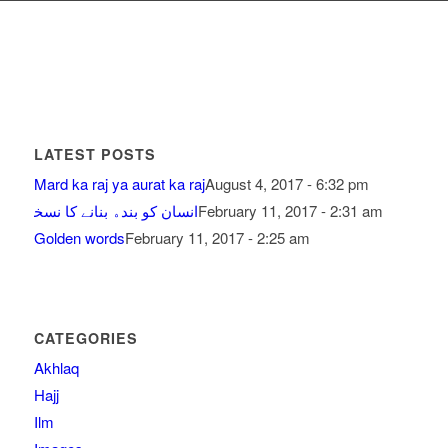
LATEST POSTS
Mard ka raj ya aurat ka raj
August 4, 2017 - 6:32 pm
February 11, 2017 - 2:31 am
ﺍﻧﺴﺎﻥ ﮐﻮ ﺑﻨﺪﮦ ﺑﻨﺎﻧﮯ ﮐﺎ ﻧﺴﺨ
Golden words
February 11, 2017 - 2:25 am
CATEGORIES
Akhlaq
Hajj
Ilm