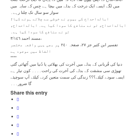
میں لگے ایسے ایک درخت کے بدلے میں بیچا ہے جِس کے سایہ میں
سوار سو سال تک چلتا رہے۔
ابالداحداح کی بیوی نے خوشی سے چلاتے ہوئے کہا؛
ابالداحداح، تو نے منافع کا سودا کیا ہے۔ ابالداحداح،
تو نے منافع کا سودا کیا ہے۔
مسند احمد ٣/١٤٦،
تفسیر ابن کثیر جز ٢٧، صفحہ ٢٤٠ پر بھی یہی واقعہ مختصر
الفاظ میں موجود ہے
****
دنیا کی قُربانی کے بدلے میں آخرت کی بھلائی یا دُنیا میں اُٹھائی گئی
تھوڑی سی مشقت کے بدلے کی آخرت کی راحت۔۔۔۔ کون تیار ہے
ایسے سودے کیلئے؟؟؟ زندگی کی سمت متعین کرنے کیلئے آپ سوچیئے
گا ضرور۔۔۔
Share this entry