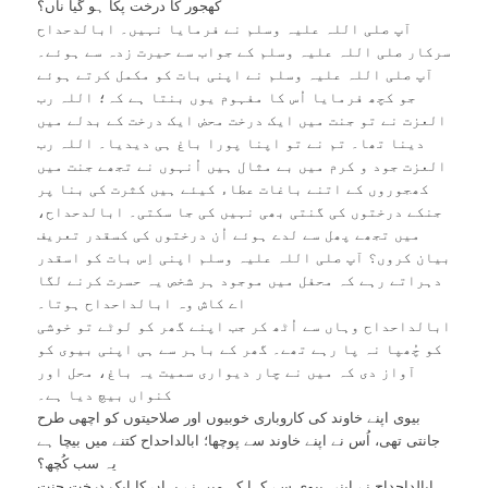
کھجور کا درخت پکا ہو گیا ناں؟
آپ صلی اللہ علیہ وسلم نے فرمایا نہیں۔ ابالدحداح
سرکار صلی اللہ علیہ وسلم کے جواب سے حیرت زدہ سے ہوئے۔
آپ صلی اللہ علیہ وسلم نے اپنی بات کو مکمل کرتے ہوئے
جو کچھ فرمایا اُس کا مفہوم یوں بنتا ہے کہ؛ اللہ رب
العزت نے تو جنت میں ایک درخت محض ایک درخت کے بدلے میں
دینا تھا۔ تم نے تو اپنا پورا باغ ہی دیدیا۔ اللہ رب
العزت جود و کرم میں بے مثال ہیں اُنہوں نے تجھے جنت میں
کھجوروں کے اتنے باغات عطاء کیئے ہیں کثرت کی بنا پر
جنکے درختوں کی گنتی بھی نہیں کی جا سکتی۔ ابالدحداح،
میں تجھے پھل سے لدے ہوئے اُن درختوں کی کسقدر تعریف
بیان کروں؟ آپ صلی اللہ علیہ وسلم اپنی اِس بات کو اسقدر
دہراتے رہے کہ محفل میں موجود ہر شخص یہ حسرت کرنے لگا
اے کاش وہ ابالداحداح ہوتا۔
ابالداحداح وہاں سے اُٹھ کر جب اپنے گھر کو لوٹے تو خوشی
کو چُھپا نہ پا رہے تھے۔ گھر کے باہر سے ہی اپنی بیوی کو
آواز دی کہ میں نے چار دیواری سمیت یہ باغ، محل اور
کنواں بیچ دیا ہے۔
بیوی اپنے خاوند کی کاروباری خوبیوں اور صلاحیتوں کو اچھی طرح
جانتی تھی، اُس نے اپنے خاوند سے پوچھا؛ ابالداحداح کتنے میں بیچا ہے
یہ سب کُچھ؟
ابالداحداح نے اپنی بیوی سے کہا کہ میں نے یہاں کا ایک درخت جنت