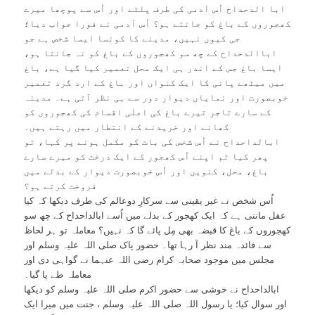
ابا الدحداح اُس آدمی کی طرف پلٹے اور اُس سے پوچھا میرے
کھجوروں کے باغ کو جانتے ہو؟ اُس آدمی نے فورا جواب دیا؛
جی کیوں نہیں، مدینے کا کونسا ایسا شخص ہے جو
اباالدحداح کے چھ سو کھجوروں کے باغ کو نہ جانتا ہو،
ایسا باغ جس کے اندر ہی ایک محل تعمیر کیا گیا ہے، باغ
میں میٹھے پانی کا ایک کنواں اور باغ کے ارد گرد تعمیر
خوبصورت اور نمایاں دیوار دور سے ہی نظر آتی ہے۔ مدینہ
کے سارے تاجر تیرے باغ کی اعلٰی اقسام کی کھجوروں کو
کھانے اور خریدنے کے انتطار میں رہتے ہیں۔
ابالداحداح نے اُس شخص کی بات کو مکمل ہونے پر کہا، تو
پھر کیا تم اپنے اُس کھجور کے ایک درخت کو میرے سارے
باغ، محل، کنویں اور اُس خوبصورت دیوار کے بدلے میں
فروخت کرتے ہو؟
اُس شخص نے غیر یقینی سے سرکارِ دوعالم کی طرف دیکھا کہ کیا
عقل مانتی ہے کہ ایک کھجور کے بدلے میں اُسے ابالداحداح کے چھ سو
کھجوروں کے باغ کا قبضہ بھی مِل پائے گا کہ نہیں؟ معاملہ تو ہر لحاظ
سے فائدہ مند نظر آ رہا تھا۔ حضور پاک صلی اللہ علیہ وسلم اور
مجلس میں موجود صحابہ کرام رضی اللہ عنہما نے گواہی دی اور
معاملہ طے پا گیا۔
ابالداحداح نے خوشی سے حضور اکرم صلی اللہ علیہ وسلم کو دیکھا
اور سوال کیا؛ یا رسول اللہ صلی اللہ علیہ وسلم ، جنت میں میرا ایک