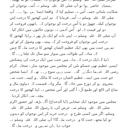
ہمسایہ حاضر ہوا تو آپ صلی اللہ علیہ وسلم نے اُسے نوجوان کی
شکایت سُنائی جسے اُس نے تسلیم کیا کہ واقعتا ایسا ہی ہوا ہے۔ آپ
صلی اللہ علیہ وسلم نے اُسے فرمایا کہ تم اپنی کھجور کا درخت اِس
نوجوان کیلئے چھوڑ دو یا اُس درخت کو نوجوان کے ہاتھوں فروخت کر
دو اور قیمت لے لو۔ اُس آدمی نے دونوں حالتوں میں انکار کیا۔
آپ صلی اللہ علیہ وسلم نے اپنی بات کو ایک بار پھر دہرایا؛ کھجور کا
درخت اِس نوجوان کو فروخت کر کے پیسے بھی وصول کر لو اور
تمہیں جنت میں بھی ایک عظیم الشان کھجور کا درخت ملے گا جِس
کے سائے کی طوالت میں سوار سو سال تک چلتا رہے گا۔
دُنیا کےایک درخت کے بدلے میں جنت میں ایک درخت کی پیشکش
ایسی عظیم تھی جسکو سُن کر مجلس میں موجود سارے صحابہ کرام
رضی اللہ عنہما دنگ رہ گئے۔ سب یہی سوچ رہے تھے کہ ایسا شخص
جو جنت میں ایسے عظیم الشان درخت کا مالک ہو کیسے جنت سے
محروم ہو کر دوزخ میں جائے گا۔ مگر وائے قسمت کہ دنیاوی مال و
متاع کی لالچ اور طمع آڑے آ گئی اور اُس شخص نے اپنا کھجور کا درخت
بیچنے سے انکار کردیا۔
مجلس میں موجود ایک صحابی (ابا الدحداح) آگے بڑھے اور حضور اکرم
صلی اللہ علیہ وسلم سے عرض کی، یا رسول اللہ صلی اللہ علیہ
وسلم، اگر میں کسی طرح وہ درخت خرید کر اِس نوجوان کو دیدوں
تو کیا مجھے جنت کا وہ درخت ملے گا؟ آپ صلی اللہ علیہ وسلم نے
جواب دیا ہاں تمہیں وہ درخت ملے گا۔