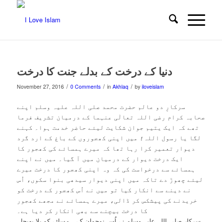
دنیا کے درخت کے بدلے جنت کا درخت
/
/
/
November 27, 2016
0 Comments
in
Akhlaq
by
iloveislam
سرکارِ دو عالم حضرت محمد صلی اللہ علیہ وسلم اپنے
صحابہ کرام رضی اللہ تعالٰی عنہما کے درمیان تشریف فرما
تھے کہ ایک یتیم جوان شکایت لیئے حاضر خدمت ہوا۔ کہنے
لگا یا رسول اللہ؛ میں اپنی کھجوروں کے باغ کے ارد گرد
دیوار تعمیر کرا رہا تھا کہ میرے ہمسائے کی کھجور کا
ایک درخت دیوار کے درمیان میں آ گیا۔ میں نے اپنے
ہمسائے سے درخواست کی کہ وہ اپنی کھجور کا درخت میرے
لیئے چھوڑ دے تاکہ میں اپنی دیوار سیدھی بنوا سکوں، اُس
نے دینے سے انکار کیا تو میں نے اُس کھجور کے درخت کو
خریدنے کی پیشکس کر ڈالی، میرے ہمسائے نے مجھے کھجور
کا درخت بیچنے سے بھی انکار کر دیا ہے۔
سرکار صلی اللہ علیہ وسلم نے اُس نوجوان کے ہمسائے کو بلا بھیجا۔